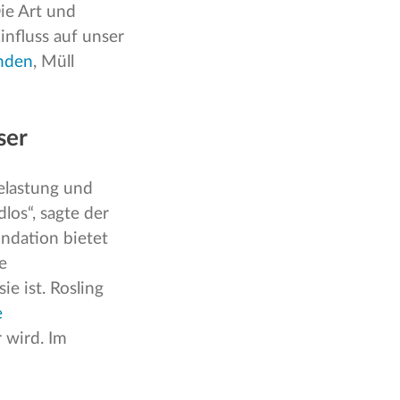
ie Art und
influss auf unser
enden
, Müll
ser
Belastung und
los“, sagte der
ndation bietet
e
e ist. Rosling
e
 wird. Im