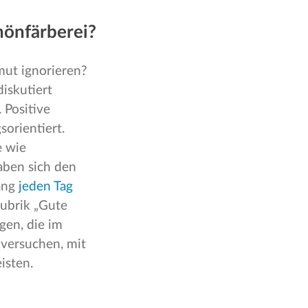
hönfärberei?
rmut ignorieren?
iskutiert
 Positive
orientiert.
e wie
ben sich den
lang
jeden Tag
Rubrik „Gute
gen, die im
versuchen, mit
eisten.