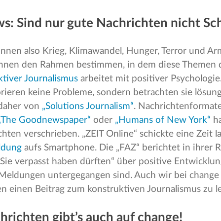
s: Sind nur gute Nachrichten nicht Sc
:innen also Krieg, Klimawandel, Hunger, Terror und A
können den Rahmen bestimmen, in dem diese Themen d
tiver Journalismus
arbeitet mit positiver Psychologie.
rieren keine Probleme, sondern betrachten sie lösungs
 daher von
„Solutions Journalism“
. Nachrichtenformat
„The Goodnewspaper“
oder
„Humans of New York“
ha
chten verschrieben. „ZEIT Online“ schickte eine Zeit 
ldung
aufs Smartphone. Die „FAZ“ berichtet in ihrer 
 Sie verpasst haben dürften“ über positive Entwicklun
Meldungen untergegangen sind. Auch wir bei change 
n einen Beitrag zum konstruktiven Journalismus zu l
hrichten gibt’s auch auf change!