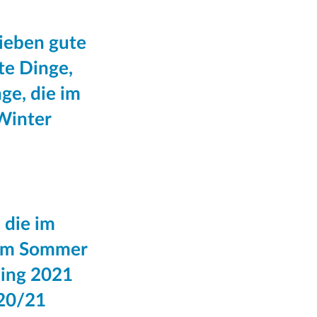
ieben gute
te Dinge,
ge, die im
Winter
 die im
 im Sommer
ling 2021
020/21