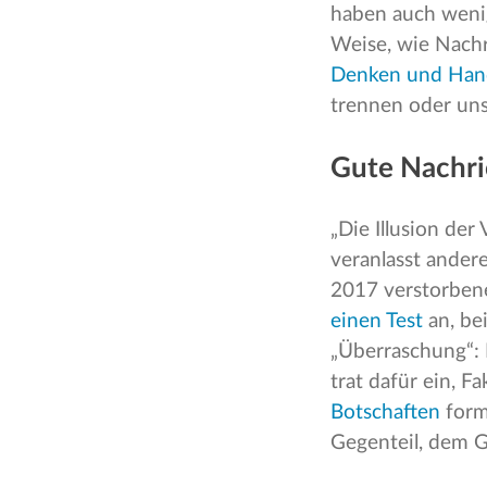
haben auch wenig
Weise, wie Nachr
Denken und Han
trennen oder un
Gute Nachric
„Die Illusion de
veranlasst andere
2017 verstorben
einen Test
an, be
„Überraschung“: 
trat dafür ein, F
Botschaften
formu
Gegenteil, dem G