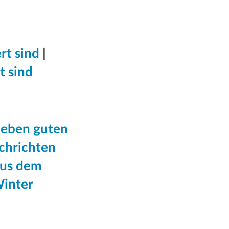
rt sind
|
t sind
ieben guten
chrichten
aus dem
Winter