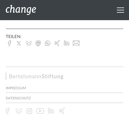
TEILEN:
Facebook
x.com
Bluesky
Mastodon
Whatsapp
Xing
Linked
E-
In
Mail
Bertelsmann
Stiftung
IMPRESSUM
DATENSCHUTZ