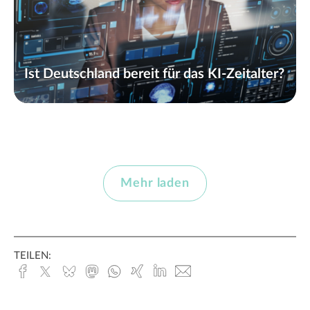
Ist Deutschland bereit für das KI-Zeitalter?
Mehr laden
TEILEN:
Facebook
x.com
Bluesky
Mastodon
Whatsapp
Xing
Linked
E-
In
Mail