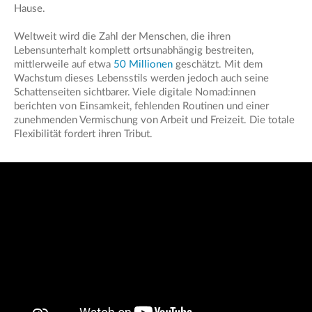
Hause.
Weltweit wird die Zahl der Menschen, die ihren
Lebensunterhalt komplett ortsunabhängig bestreiten,
mittlerweile auf etwa
50 Millionen
geschätzt. Mit dem
Wachstum dieses Lebensstils werden jedoch auch seine
Schattenseiten sichtbarer. Viele digitale Nomad:innen
berichten von Einsamkeit, fehlenden Routinen und einer
zunehmenden Vermischung von Arbeit und Freizeit. Die totale
Flexibilität fordert ihren Tribut.