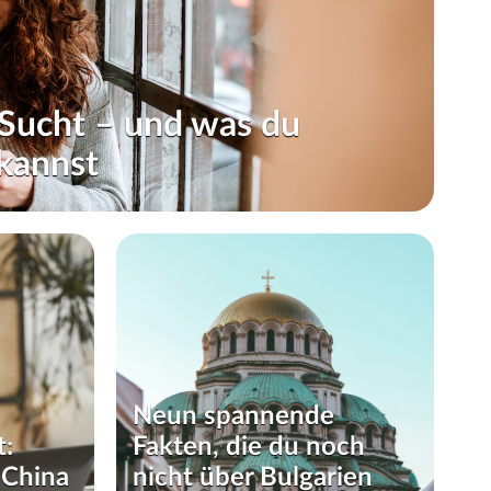
Sucht – und was du
kannst
Neun spannende
t:
Fakten, die du noch
Wer sind wir eigentlich? Ein
 China
nicht über Bulgarien