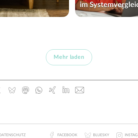
Jetzt oder nie: Europas digitale
im Systemverglei
Unabhängigkeit
Imran Ahmed – Für eine besse
Mehr laden
ebook
x.com
Bluesky
Mastodon
Whatsapp
Xing
Linked
E-
In
Mail
DATENSCHUTZ
FACEBOOK
BLUESKY
INSTA