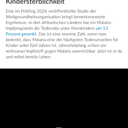
Kindersterblichkeit
Eine im Frühling 2026 veröffentlichte Studie der
Weltgesundheitsorganisation bringt bemerkenswerte
Ergebnisse. In drei afrikanischen Ländern hat ein Malaria-
Impfprogramm die Todesrate unter Kleinkindern
um 13
Prozent gesenkt
. Das ist eine enorme Zahl, wenn man
bedenkt, dass Malaria eine der häufigsten Todesursachen für
Kinder unter fünf Jahren ist. Jahrzehntelang schien ein
wirksamer Impfstoff gegen Malaria unerreichbar. Jetzt ist er da
und rettet bereits Leben.