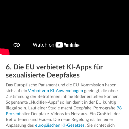
6. Die EU verbietet KI-Apps für
sexualisierte Deepfakes
Das Europäische Parlament und die EU-Kommission haben
sich auf ein
Verbot von KI-Anwendungen
geeinigt, die ohne
Zustimmung der Betroffenen intime Bilder erstellen können.
Sogenannte „Nudifier-Apps“ sollen damit in der EU künftig
illegal sein. Laut einer Studie macht Deepfake-Pornografie
98
Prozent
aller Deepfake-Videos im Netz aus. Ein Großteil der
Betroffenen sind Frauen. Die neue Regelung ist Teil einer
Anpassung des
europäischen KI-Gesetzes
. Sie richtet sich