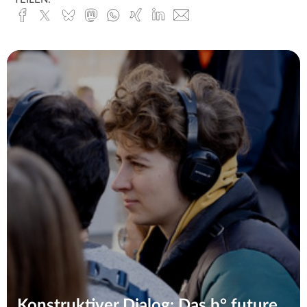
Facebook
x.com
Bluesky
Mastodon
Whatsapp
Xing
Linked
E-
In
Mail
Konstruktiver Dialog: Das b° future