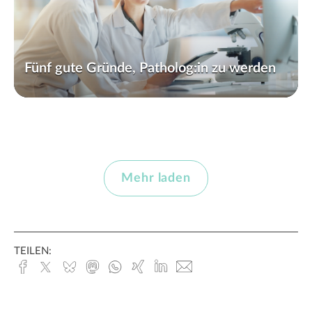
Fünf gute Gründe, Patholog:in zu werden
Mehr laden
TEILEN:
Facebook
x.com
Bluesky
Mastodon
Whatsapp
Xing
Linked
E-
In
Mail