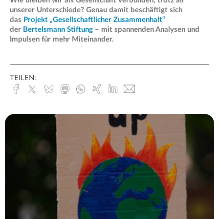
Wie bleiben wir als Gesellschaft verbunden, trotz all
unserer Unterschiede? Genau damit beschäftigt sich
das
Projekt „Gesellschaftlicher Zusammenhalt“
der
Bertelsmann Stiftung
– mit spannenden Analysen und
Impulsen für mehr Miteinander.
TEILEN:
Facebook
x.com
Bluesky
Mastodon
Whatsapp
Xing
Linked
E-
In
Mail