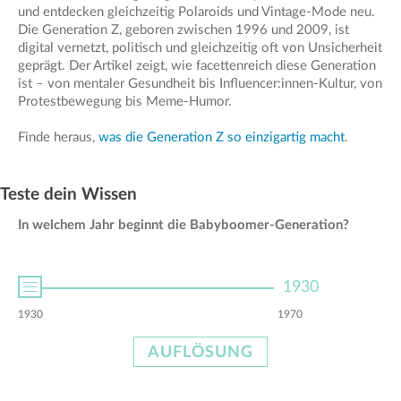
und entdecken gleichzeitig Polaroids und Vintage-Mode neu.
Die Generation Z, geboren zwischen 1996 und 2009, ist
digital vernetzt, politisch und gleichzeitig oft von Unsicherheit
geprägt. Der Artikel zeigt, wie facettenreich diese Generation
ist – von mentaler Gesundheit bis Influencer:innen-Kultur, von
Protestbewegung bis Meme-Humor.
Finde heraus,
was die Generation Z so einzigartig macht
.
Teste dein Wissen
In welchem Jahr beginnt die Babyboomer-Generation?
1930
1960
0
1930
1960
1970
1990
0
100
AUFLÖSUNG
AUFLÖSUNG
AUFLÖSUNG