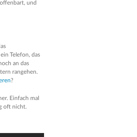
 offenbart, und
das
in Telefon, das
 noch an das
ltern rangehen.
ieren
?
her. Einfach mal
 oft nicht.