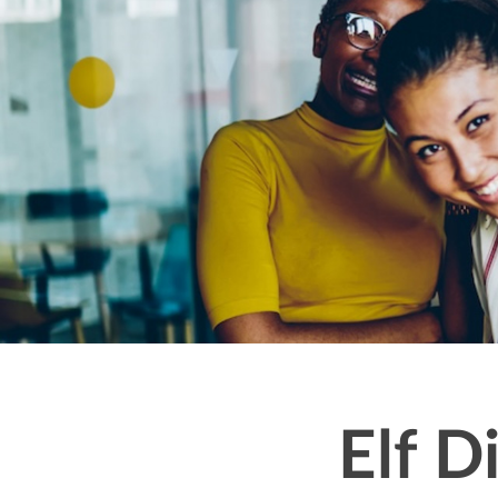
Message
Elf D