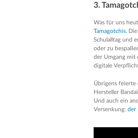
3. Tamagotch
Was für uns heut
Tamagotchis
. Di
Schulalltag und e
oder zu bespaßen,
der Umgang mit d
digitale Verpfli
Übrigens feierte
Hersteller Banda
Und auch ein and
Versenkung:
der