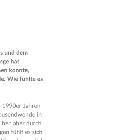
es und dem
ange hat
nen konnte,
e. Wie fühlte es
 1990er-Jahren
rtausendwende in
 her, aber durch
gen fühlt es sich