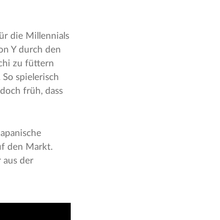
r die Millennials
ion Y durch den
chi zu füttern
 So spielerisch
doch früh, dass
 japanische
uf den Markt.
 aus der