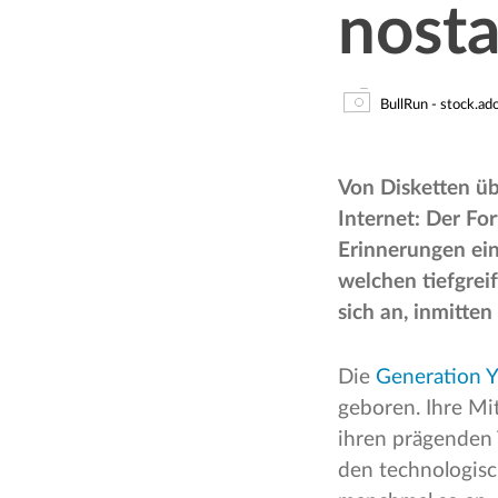
nosta
BullRun - stock.a
Von Disketten ü
Internet: Der Fo
Erinnerungen ein
welchen tiefgrei
sich an, inmitte
Die
Generation Y
geboren. Ihre Mi
ihren prägenden 
den technologisch