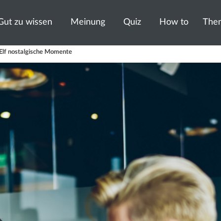
Gut zu wissen
Meinung
Quiz
How to
The
: Elf nostalgische Momente