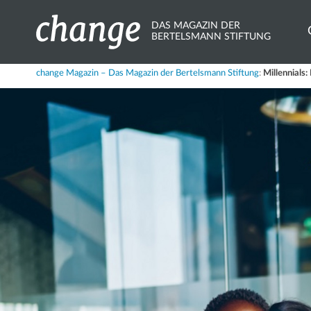
DAS MAGAZIN DER
BERTELSMANN STIFTUNG
Share
change Magazin – Das Magazin der Bertelsmann Stiftung
:
Millennials
X.com
Bluesky
Mastodon
LinkedIn
Xing