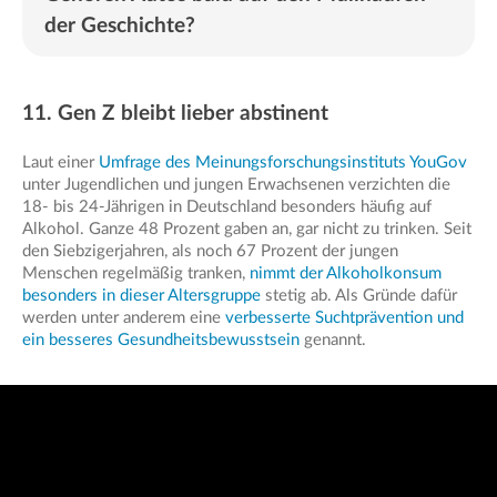
der Geschichte?
11. Gen Z bleibt lieber abstinent
Laut einer
Umfrage des Meinungsforschungsinstituts YouGov
unter Jugendlichen und jungen Erwachsenen verzichten die
18- bis 24-Jährigen in Deutschland besonders häufig auf
Alkohol. Ganze 48 Prozent gaben an, gar nicht zu trinken. Seit
den Siebzigerjahren, als noch 67 Prozent der jungen
Menschen regelmäßig tranken,
nimmt der Alkoholkonsum
besonders in dieser Altersgruppe
stetig ab. Als Gründe dafür
werden unter anderem eine
verbesserte Suchtprävention und
ein besseres Gesundheitsbewusstsein
genannt.