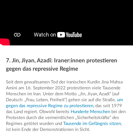
7. Jin, Jiyan, Azadî: Iraner:innen protestieren
gegen das repressive Regime
Seit dem gewaltsamen Tod der iranischen Kurdin Jina Mahsa
Amini am 16. September 2022 protestieren viele Tausende
Menschen im Iran. Unter dem Motto „Jin, Jiyan, Azadi“ (auf
Deutsch: „Frau, Leben, Freiheit“) gehen sie auf die Straße,
um
gegen das repressive Regime zu protestieren,
das seit 1979
das Land regiert. Obwohl bereits
Hunderte Menschen
bei den
Protesten durch die vermeintlichen „Sicherheitskräfte“ des
Regimes getötet wurden und
Tausende im Gefängnis sitzen
,
ist kein Ende der Demonstrationen in Sicht.