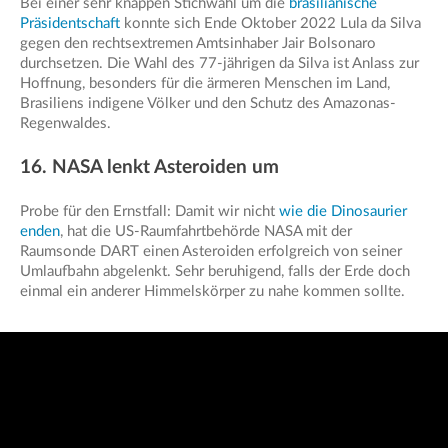
Bei einer sehr knappen Stichwahl um die
brasilianische
Präsidentschaft
konnte sich Ende Oktober 2022 Lula da Silva
gegen den rechtsextremen Amtsinhaber Jair Bolsonaro
durchsetzen. Die Wahl des 77-jährigen da Silva ist Anlass zur
Hoffnung, besonders für die ärmeren Menschen im Land,
Brasiliens indigene Völker und den Schutz des Amazonas-
Regenwaldes.
16. NASA lenkt Asteroiden um
Probe für den Ernstfall: Damit wir nicht
wie die Dinosaurier
enden
, hat die US-Raumfahrtbehörde NASA mit der
Raumsonde DART einen Asteroiden erfolgreich von seiner
Umlaufbahn abgelenkt. Sehr beruhigend, falls der Erde doch
einmal ein anderer Himmelskörper zu nahe kommen sollte.