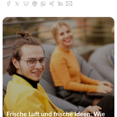
Facebook
x.com
Bluesky
Mastodon
Whatsapp
Xing
Linked
E-
In
Mail
Frische Luft und frische Ideen: Wie