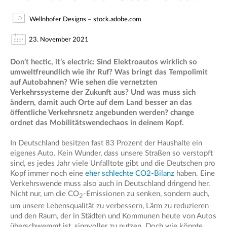
Wellnhofer Designs – stock.adobe.com
23. November 2021
Don’t hectic, it’s electric: Sind Elektroautos wirklich so
umweltfreundlich wie ihr Ruf? Was bringt das Tempolimit
auf Autobahnen? Wie sehen die vernetzten
Verkehrssysteme der Zukunft aus? Und was muss sich
ändern, damit auch Orte auf dem Land besser an das
öffentliche Verkehrsnetz angebunden werden? change
ordnet das Mobilitätswendechaos in deinem Kopf.
In Deutschland besitzen fast 83 Prozent der Haushalte ein
eigenes Auto. Kein Wunder, dass unsere Straßen so verstopft
sind, es jedes Jahr viele Unfalltote gibt und die Deutschen pro
Kopf immer noch eine
eher schlechte CO2-Bilanz
haben. Eine
Verkehrswende muss also auch in Deutschland dringend her.
Nicht nur, um die CO
-Emissionen zu senken, sondern auch,
2
um unsere Lebensqualität zu verbessern, Lärm zu reduzieren
und den Raum, der in Städten und Kommunen heute von Autos
überschwemmt ist, sinnvoller zu nutzen. Doch wie könnte