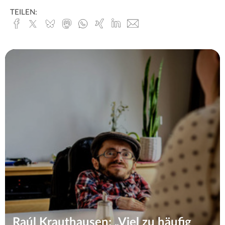
TEILEN:
Facebook
x.com
Bluesky
Mastodon
Whatsapp
Xing
Linked
E-
In
Mail
Raúl Krauthausen: „Viel zu häufig