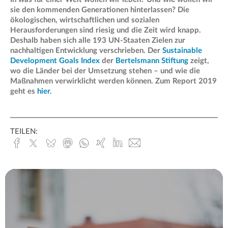
sie den kommenden Generationen hinterlassen? Die
ökologischen, wirtschaftlichen und sozialen
Herausforderungen sind riesig und die Zeit wird knapp.
Deshalb haben sich alle 193 UN-Staaten Zielen zur
nachhaltigen Entwicklung verschrieben. Der
Sustainable
Development Goals Index
der
Bertelsmann Stiftung
zeigt,
wo die Länder bei der Umsetzung stehen – und wie die
Maßnahmen verwirklicht werden können. Zum Report 2019
geht es
hier
.
TEILEN:
Facebook
x.com
Bluesky
Mastodon
Whatsapp
Xing
Linked
E-
In
Mail