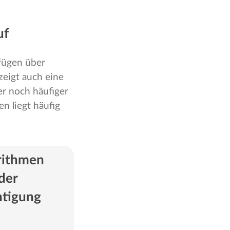
uf
rfügen über
zeigt auch eine
er noch häufiger
en liegt häufig
rithmen
der
htigung