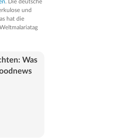
en
. Die deutsche
erkulose und
as hat die
eltmalariatag
chten: Was
goodnews