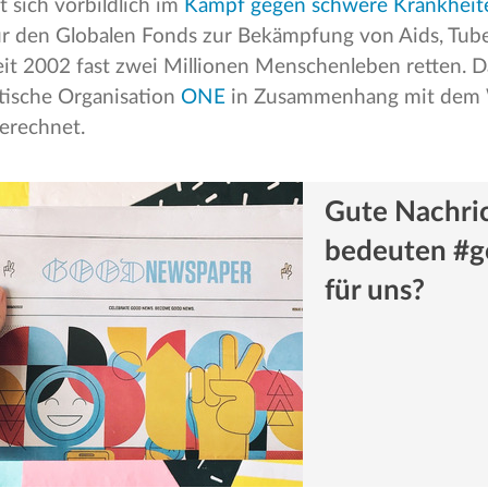
 sich vorbildlich im
Kampf gegen schwere Krankheit
ür den Globalen Fonds zur Bekämpfung von Aids, Tub
eit 2002 fast zwei Millionen Menschenleben retten. D
tische Organisation
ONE
in Zusammenhang mit dem W
gerechnet.
Gute Nachri
bedeuten #
für uns?