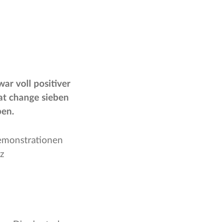
ar voll positiver
at change sieben
ben.
Demonstrationen
nz