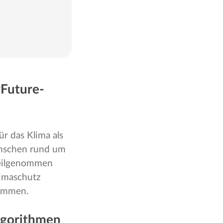
rFuture-
r das Klima als
Menschen rund um
eilgenommen
limaschutz
nommen.
Algorithmen