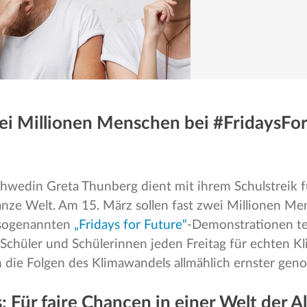
ei Millionen Menschen bei #FridaysFo
chwedin Greta Thunberg dient mit ihrem Schulstreik fü
ganze Welt. Am 15. März sollen fast zwei Millionen 
 sogenannten
„Fridays for Future“
-Demonstrationen t
chüler und Schülerinnen jeden Freitag für echten K
 die Folgen des Klimawandels allmählich ernster ge
s: Für faire Chancen in einer Welt der 