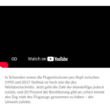
In Schweden waren die Flugemissionen pro Kopf zwischen
1990 und 2017 fünfmal so hoch wie die des
Weltdurchschnitts. Jetzt geht die Zahl der Inlandsflüge jedoch
zurück, und 20 Prozent der Bevölkerung gibt an, schon einmal
den Zug statt des Flugzeugs genommen zu haben – der
Umwelt zuliebe.