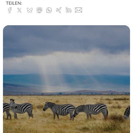
TEILEN:
Facebook
x.com
Bluesky
Mastodon
Whatsapp
Xing
Linked
E-
In
Mail