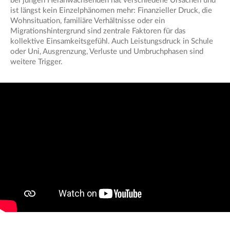
bei jungen Heranwachsenden hat verschiedene Ursachen und
ist längst kein Einzelphänomen mehr: Finanzieller Druck, die
Wohnsituation, familiäre Verhältnisse oder ein
Migrationshintergrund sind zentrale Faktoren für das
kollektive Einsamkeitsgefühl. Auch Leistungsdruck in Schule
oder Uni, Ausgrenzung, Verluste und Umbruchphasen sind
weitere Trigger.