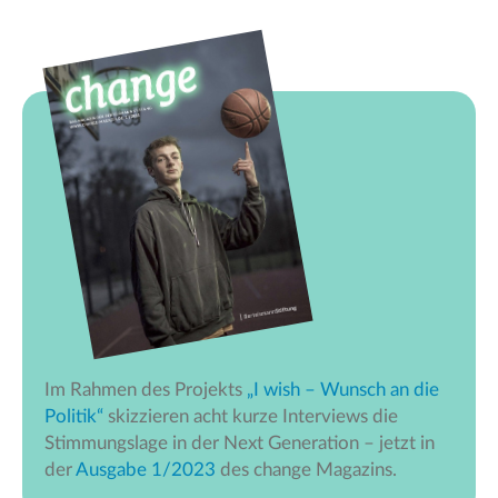
Im Rahmen des Projekts
„I wish – Wunsch an die
Politik“
skizzieren acht kurze Interviews die
Stimmungslage in der Next Generation – jetzt in
der
Ausgabe 1/2023
des change Magazins.