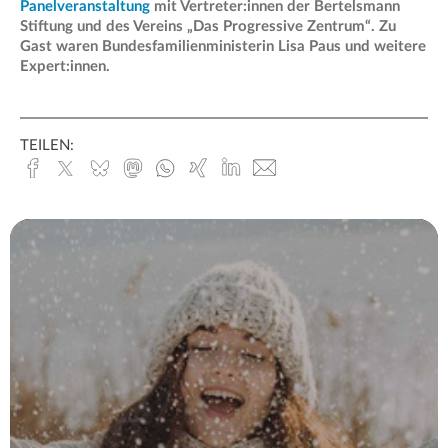
Panelveranstaltung
mit Vertreter:innen der Bertelsmann
Stiftung und des Vereins „Das Progressive Zentrum“. Zu
Gast waren Bundesfamilienministerin Lisa Paus und weitere
Expert:innen.
TEILEN:
Facebook
x.com
Bluesky
Mastodon
Whatsapp
Xing
Linked
E-
In
Mail