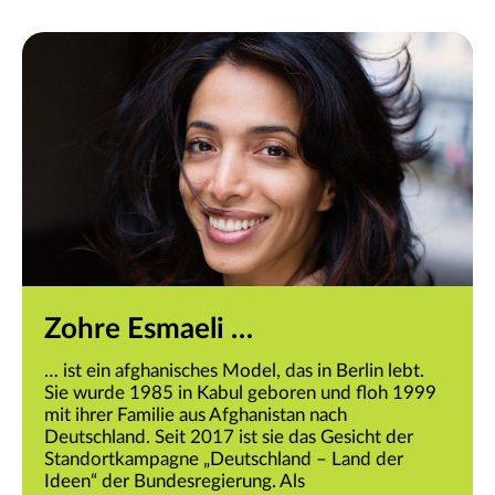
Zohre Esmaeli …
… ist ein afghanisches Model, das in Berlin lebt.
Sie wurde 1985 in Kabul geboren und floh 1999
mit ihrer Familie aus Afghanistan nach
Deutschland. Seit 2017 ist sie das Gesicht der
Standortkampagne „Deutschland – Land der
Ideen“ der Bundesregierung. Als