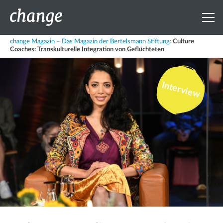
change Magazin – Das Magazin der Bertelsmann Stiftung
:
Culture
Coaches: Transkulturelle Integration von Geflüchteten
Interview