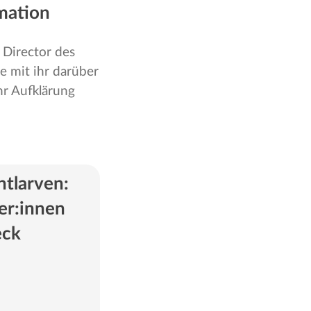
mation
 Director des
e mit ihr darüber
hr Aufklärung
tlarven:
er:innen
eck