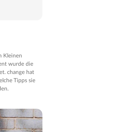
m Kleinen
ment wurde die
t. change hat
elche Tipps sie
den.