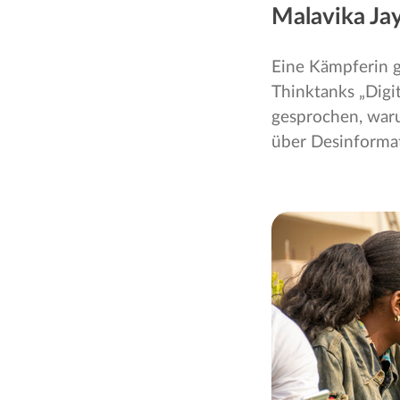
Malavika Ja
Eine Kämpferin g
Thinktanks „Digi
gesprochen, waru
über Desinformati