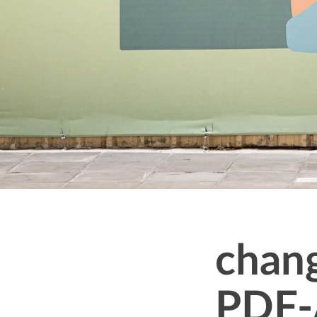
Message
chan
PDF-A