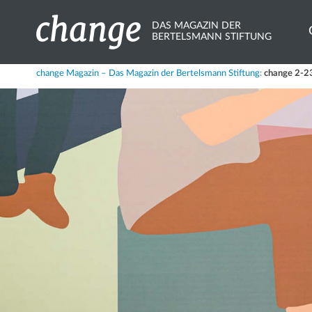
DAS MAGAZIN DER
BERTELSMANN STIFTUNG
Share
change Magazin – Das Magazin der Bertelsmann Stiftung
:
change 2-23
X.com
Bluesky
Mastodon
LinkedIn
Xing