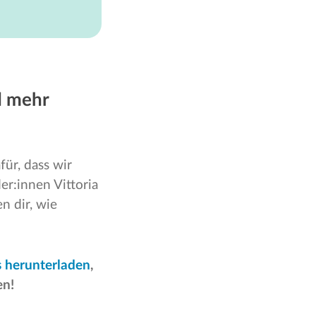
d mehr
für, dass wir
r:innen Vittoria
n dir, wie
s herunterladen
,
en!