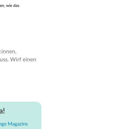
en, wie das
:innen,
uss. Wirf einen
a!
nge Magazins