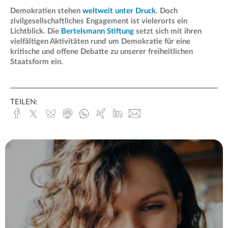
Demokratien stehen
weltweit unter Druck
. Doch
zivilgesellschaftliches Engagement ist vielerorts ein
Lichtblick. Die
Bertelsmann Stiftung
setzt sich mit ihren
vielfältigen Aktivitäten rund um Demokratie für eine
kritische und offene Debatte zu unserer freiheitlichen
Staatsform ein.
TEILEN:
Facebook
x.com
Bluesky
Mastodon
Whatsapp
Xing
Linked
E-
In
Mail