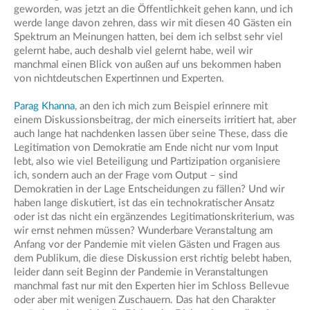
geworden, was jetzt an die Öffentlichkeit gehen kann, und ich
werde lange davon zehren, dass wir mit diesen 40 Gästen ein
Spektrum an Meinungen hatten, bei dem ich selbst sehr viel
gelernt habe, auch deshalb viel gelernt habe, weil wir
manchmal einen Blick von außen auf uns bekommen haben
von nichtdeutschen Expertinnen und Experten.
Parag Khanna
, an den ich mich zum Beispiel erinnere mit
einem Diskussionsbeitrag, der mich einerseits irritiert hat, aber
auch lange hat nachdenken lassen über seine These, dass die
Legitimation von Demokratie am Ende nicht nur vom Input
lebt, also wie viel Beteiligung und Partizipation organisiere
ich, sondern auch an der Frage vom Output – sind
Demokratien in der Lage Entscheidungen zu fällen? Und wir
haben lange diskutiert, ist das ein technokratischer Ansatz
oder ist das nicht ein ergänzendes Legitimationskriterium, was
wir ernst nehmen müssen? Wunderbare Veranstaltung am
Anfang vor der Pandemie mit vielen Gästen und Fragen aus
dem Publikum, die diese Diskussion erst richtig belebt haben,
leider dann seit Beginn der Pandemie in Veranstaltungen
manchmal fast nur mit den Experten hier im Schloss Bellevue
oder aber mit wenigen Zuschauern. Das hat den Charakter