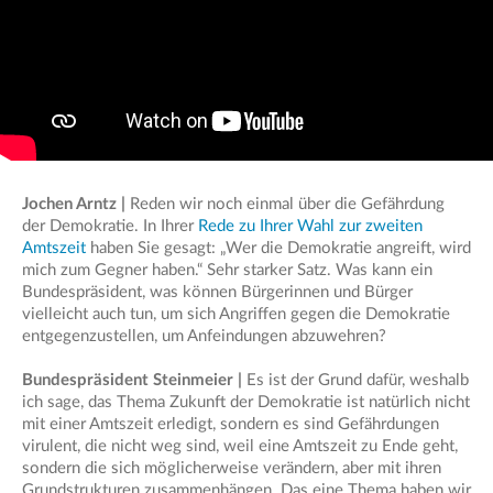
Jochen Arntz |
Reden wir noch einmal über die Gefährdung
der Demokratie. In Ihrer
Rede zu Ihrer Wahl zur zweiten
Amtszeit
haben Sie gesagt: „Wer die Demokratie angreift, wird
mich zum Gegner haben.“ Sehr starker Satz. Was kann ein
Bundespräsident, was können Bürgerinnen und Bürger
vielleicht auch tun, um sich Angriffen gegen die Demokratie
entgegenzustellen, um Anfeindungen abzuwehren?
Bundespräsident Steinmeier |
Es ist der Grund dafür, weshalb
ich sage, das Thema Zukunft der Demokratie ist natürlich nicht
mit einer Amtszeit erledigt, sondern es sind Gefährdungen
virulent, die nicht weg sind, weil eine Amtszeit zu Ende geht,
sondern die sich möglicherweise verändern, aber mit ihren
Grundstrukturen zusammenhängen. Das eine Thema haben wir