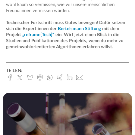
wohl kaum so vermissen, wie wir unsere menschlichen
Freund:innen vermissen würden.
Technischer Fortschritt muss Gutes bewegen! Dafür setzen
sich die Expert:innen der
Bertelsmann Stiftung
mit dem
Projekt
„reframe[Tech]“
ein. Wirf jetzt einen Blick in die
Studien und Publikationen des Projekts, wenn du mehr zu
gemeinwohlorientierten Algorithmen erfahren willst.
TEILEN:
Facebook
x.com
Bluesky
Mastodon
Whatsapp
Xing
Linked
E-
In
Mail