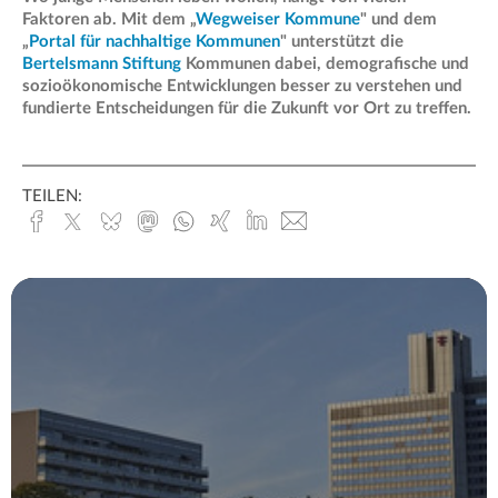
Faktoren ab. Mit dem „
Wegweiser Kommune
" und dem
„
Portal für nachhaltige Kommunen
" unterstützt die
Bertelsmann Stiftung
Kommunen dabei, demografische und
sozioökonomische Entwicklungen besser zu verstehen und
fundierte Entscheidungen für die Zukunft vor Ort zu treffen.
TEILEN:
Facebook
x.com
Bluesky
Mastodon
Whatsapp
Xing
Linked
E-
In
Mail