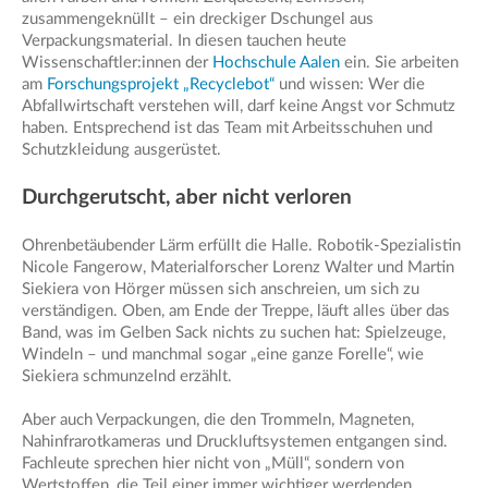
zusammengeknüllt – ein dreckiger Dschungel aus
Verpackungsmaterial. In diesen tauchen heute
Wissenschaftler:innen der
Hochschule Aalen
ein. Sie arbeiten
am
Forschungsprojekt „Recyclebot“
und wissen: Wer die
Abfallwirtschaft verstehen will, darf keine Angst vor Schmutz
haben. Entsprechend ist das Team mit Arbeitsschuhen und
Schutzkleidung ausgerüstet.
Durchgerutscht, aber nicht verloren
Ohrenbetäubender Lärm erfüllt die Halle. Robotik-Spezialistin
Nicole Fangerow, Materialforscher Lorenz Walter und Martin
Siekiera von Hörger müssen sich anschreien, um sich zu
verständigen. Oben, am Ende der Treppe, läuft alles über das
Band, was im Gelben Sack nichts zu suchen hat: Spielzeuge,
Windeln – und manchmal sogar „eine ganze Forelle“, wie
Siekiera schmunzelnd erzählt.
Aber auch Verpackungen, die den Trommeln, Magneten,
Nahinfrarotkameras und Druckluftsystemen entgangen sind.
Fachleute sprechen hier nicht von „Müll“, sondern von
Wertstoffen, die Teil einer immer wichtiger werdenden