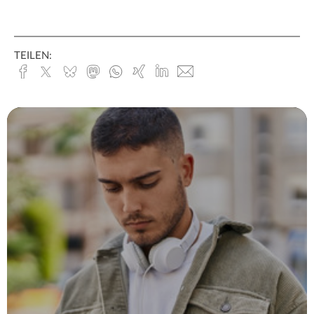
TEILEN:
Facebook
x.com
Bluesky
Mastodon
Whatsapp
Xing
Linked
E-
In
Mail