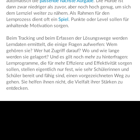
automatisch die
passende nächste Aufgabe
. Die Hürde ist
dann zwar niedriger als zuvor, aber noch hoch genug, um sich
dem Lernziel weiter zu nähern. Als Rahmen für den
Lernprozess dient oft ein
Spiel
. Punkte oder Level sollen für
anhaltende Motivation sorgen.
Beim Tracking und beim Erfassen der Lösungswege werden
Lerndaten ermittelt, die einige Fragen aufwerfen: Wem
gehören sie? Wer hat Zugriff darauf? Wo und wie lange
werden sie gelagert? Und es gilt noch mehr zu hinterfragen:
Lernprogramme, die für mehr Effizienz und Effektivität sorgen
sollen, stellen eigentlich nur fest, wie sehr Schülerinnen und
Schüler bereit und fähig sind, einen vorgezeichneten Weg zu
gehen. Sie helfen ihnen nicht, die Vielfalt ihrer Stärken zu
entdecken.