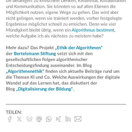
sie befähigen: zu kritischem Denken, Kreativität, Kollaboration
und Kommunikation. Sie könnten so auf allen Ebenen die
Möglichkeit nutzen, eigene Wege zu gehen. Das wird aber
nicht gelingen, wenn sie trainiert werden, vorher festgelegte
Ergebnisse möglichst schnell zu erreichen. Denn wie viel
Mündigkeit bleibt übrig, wenn ein
Algorithmus bestimmt
,
welche Aufgabe ich als nächstes zu meistern habe?
Mehr dazu? Das Projekt
„Ethik der Algorithmen“
der
Bertelsmann Stiftung
setzt sich mit den
gesellschaftlichen Folgen algorithmischer
Entscheidungsfindung auseinander. Im Blog
„Algorithmenethik“
finden sich aktuelle Beiträge rund um
die Themen KI und Co. Welche Auswirkungen der digitale
Wandel auf das Lernen hat, das diskutiert der
Blog
„Digitalisierung der Bildung“.
TEILEN:
Facebook
x.com
Bluesky
Mastodon
Whatsapp
Xing
Linked
E-
In
Mail