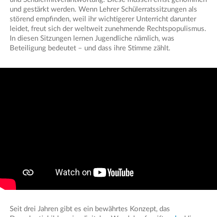
und gestärkt werden. Wenn Lehrer Schülerratssitzungen als
störend empfinden, weil ihr wichtigerer Unterricht darunter
leidet, freut sich der weltweit zunehmende Rechtspopulismus.
In diesen Sitzungen lernen Jugendliche nämlich, was
Beteiligung bedeutet – und dass ihre Stimme zählt.
Seit drei Jahren gibt es ein bewährtes Konzept, das