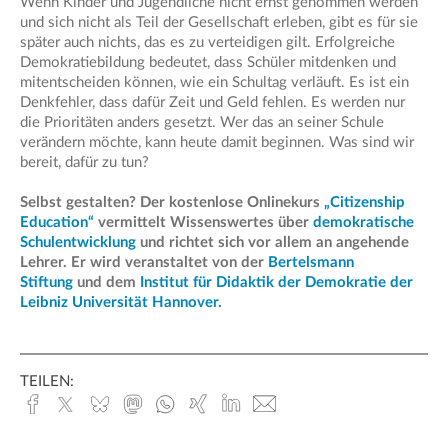
Wenn Kinder und Jugendliche nicht ernst genommen werden
und sich nicht als Teil der Gesellschaft erleben, gibt es für sie
später auch nichts, das es zu verteidigen gilt. Erfolgreiche
Demokratiebildung bedeutet, dass Schüler mitdenken und
mitentscheiden können, wie ein Schultag verläuft. Es ist ein
Denkfehler, dass dafür Zeit und Geld fehlen. Es werden nur
die Prioritäten anders gesetzt. Wer das an seiner Schule
verändern möchte, kann heute damit beginnen. Was sind wir
bereit, dafür zu tun?
Selbst gestalten? Der kostenlose Onlinekurs
„Citizenship
Education“
vermittelt Wissenswertes über
demokratische
Schulentwicklung
und richtet sich vor allem an angehende
Lehrer. Er wird veranstaltet von der
Bertelsmann
Stiftung
und dem
Institut für Didaktik der Demokratie der
Leibniz Universität Hannover.
TEILEN:
Facebook
x.com
Bluesky
Mastodon
Whatsapp
Xing
Linked
E-
In
Mail