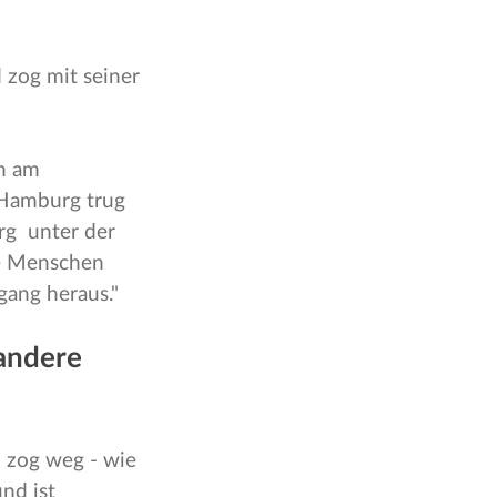
 zog mit seiner
en am
 Hamburg trug
rg unter der
ie Menschen
gang heraus."
 andere
 zog weg - wie
und ist