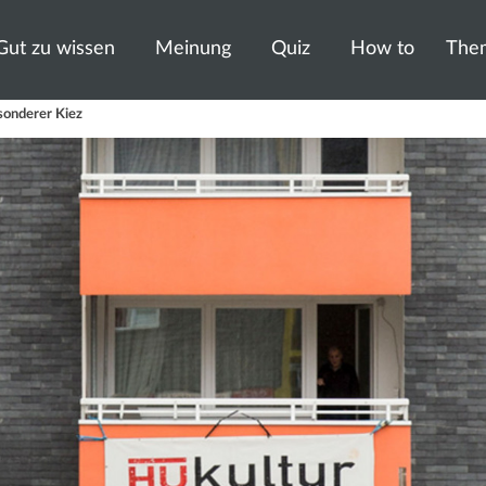
Gut zu wissen
Meinung
Quiz
How to
The
sonderer Kiez