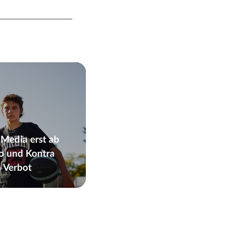
 Media erst ab
ro und Kontra
n Verbot