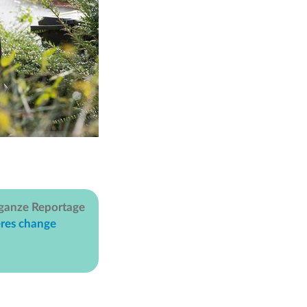
 ganze Reportage
eres change