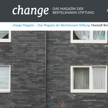
DAS MAGAZIN DER
BERTELSMANN STIFTUNG
Share
change Magazin – Das Magazin der Bertelsmann Stiftung
:
Hustadt Be
X.com
Bluesky
Mastodon
LinkedIn
Xing