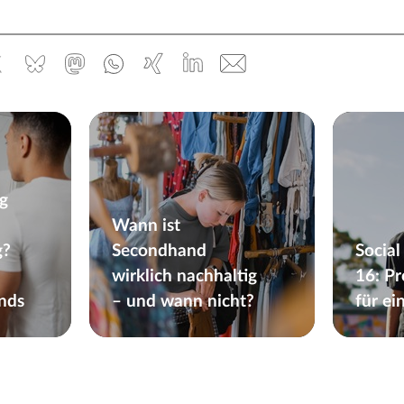
ebook
x.com
Bluesky
Mastodon
Whatsapp
Xing
Linked
E-
In
Mail
g
Wann ist
g?
Secondhand
Social
wirklich nachhaltig
16: P
nds
– und wann nicht?
für ei