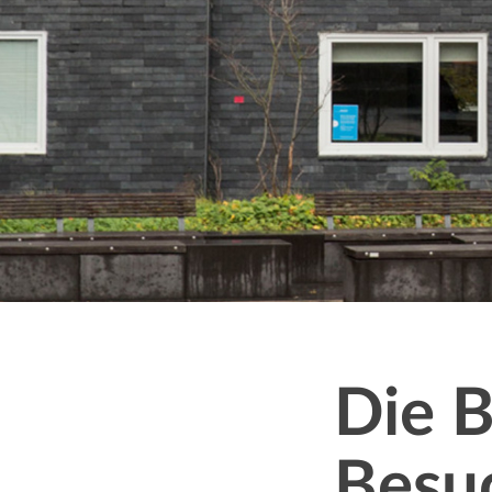
Message
Die 
Besu