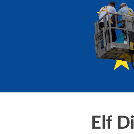
Message
Elf D