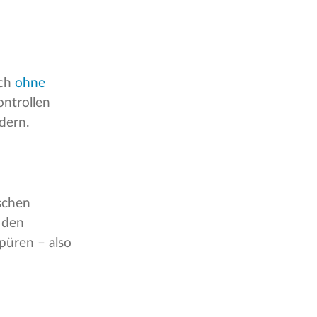
ich
ohne
ntrollen
dern.
schen
 den
püren – also