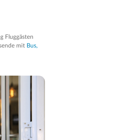
ng Fluggästen
isende mit
Bus,