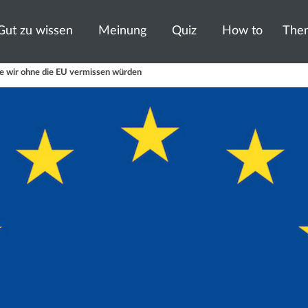
Gut zu wissen
Meinung
Quiz
How to
The
die wir ohne die EU vermissen würden