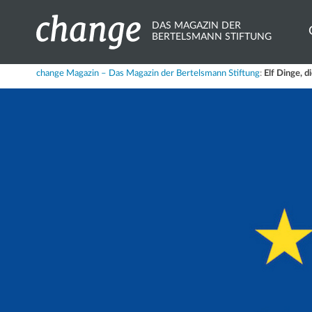
DAS MAGAZIN DER
BERTELSMANN STIFTUNG
Share
change Magazin – Das Magazin der Bertelsmann Stiftung
:
Elf Dinge, 
X.com
Bluesky
Mastodon
LinkedIn
Xing