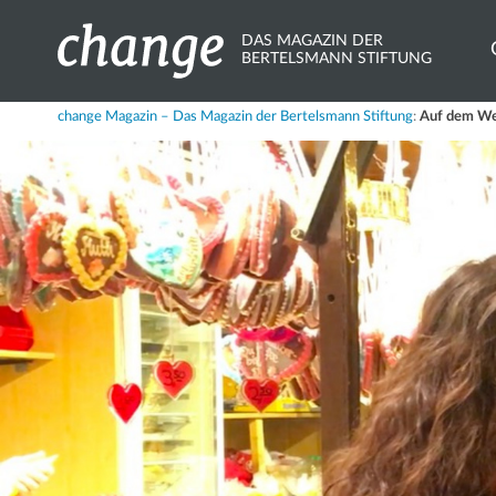
DAS MAGAZIN DER
BERTELSMANN STIFTUNG
Share
change Magazin – Das Magazin der Bertelsmann Stiftung
:
Auf dem We
X.com
Bluesky
Mastodon
LinkedIn
Xing