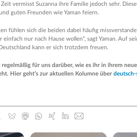
Zeit vermisst Suzanna ihre Familie jedoch sehr. Diese
und guten Freunden wie Yaman feiern.
n fühlen sich die beiden dabei häufig missverstanden
ir einfach nur nach Hause wollen“, sagt Yaman. Auf sei
eutschland kann er sich trotzdem freuen.
 regelmäßig für uns darüber, wie es ihr in ihrem neu
ht. Hier geht’s zur aktuellen Kolumne über
deutsch-
ebook
x.com
Bluesky
Mastodon
Whatsapp
Xing
Linked
E-
In
Mail