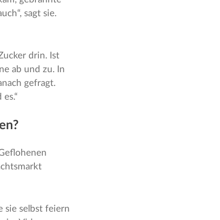
ch“, sagt sie.
ucker drin. Ist
rne ab und zu. In
anach gefragt.
 es.“
ten?
 Geflohenen
achtsmarkt
sie selbst feiern