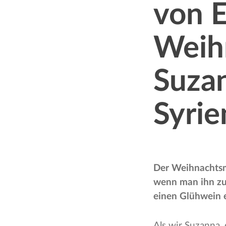
von E
Weih
Suza
Syrie
Der Weihnachtsma
wenn man ihn zu
einen Glühwein 
Als wir Suzanna,