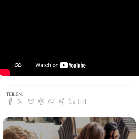
TEILEN:
Facebook
x.com
Bluesky
Mastodon
Whatsapp
Xing
Linked
E-
In
Mail