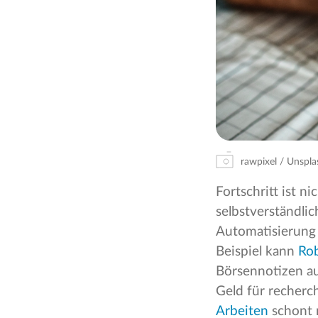
rawpixel / Unspla
Fortschritt ist n
selbstverständli
Automatisierung 
Beispiel kann
Rob
Börsennotizen au
Geld für recher
Arbeiten
schont 