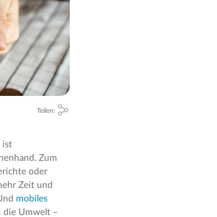
Teilen:
ist
schenhand. Zum
erichte oder
mehr Zeit und
 Und
mobiles
h die Umwelt –