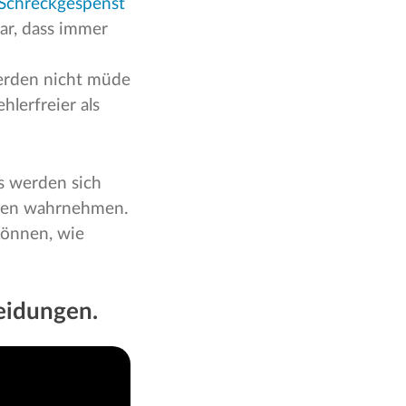
Schreckgespenst
ar, dass immer
erden nicht müde
hlerfreier als
s werden sich
aben wahrnehmen.
können, wie
heidungen.