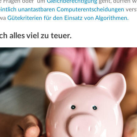
e Fragen oder um
Gleichberechtigung
geht, dürfen wi
intlich unantastbaren Computerentscheidungen
vers
twa
Gütekriterien für den Einsatz von Algorithmen.
ch alles viel zu teuer.