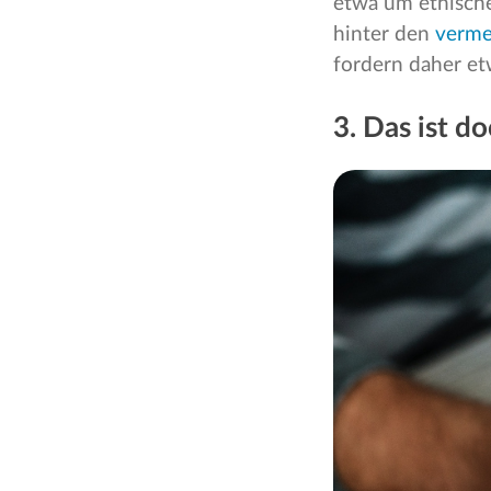
etwa um ethisch
hinter den
verme
fordern daher e
3. Das ist do