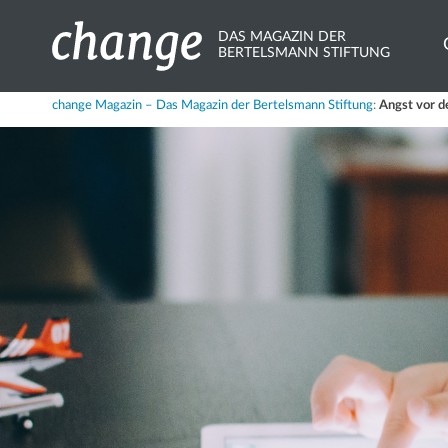
DAS MAGAZIN DER
BERTELSMANN STIFTUNG
Share
change Magazin – Das Magazin der Bertelsmann Stiftung
:
Angst vor d
X.com
Bluesky
Mastodon
LinkedIn
Xing