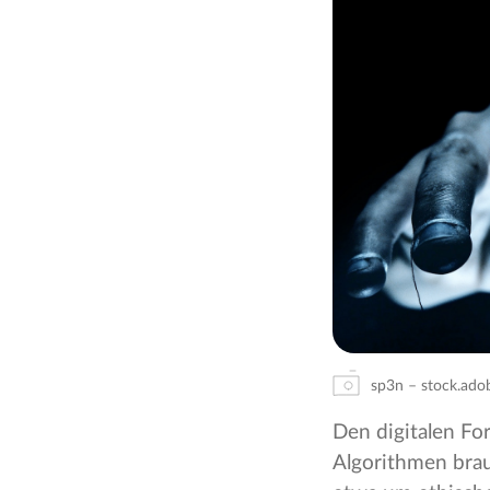
sp3n – stock.ad
Den digitalen For
Algorithmen bra