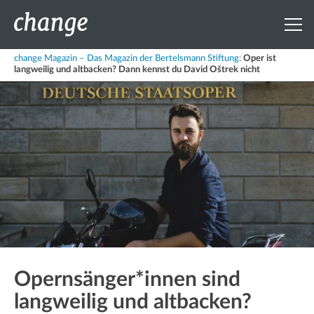
change Magazin – Das Magazin der Bertelsmann Stiftung
:
Oper ist
langweilig und altbacken? Dann kennst du David Oštrek nicht
Opernsänger*innen sind
langweilig und altbacken?