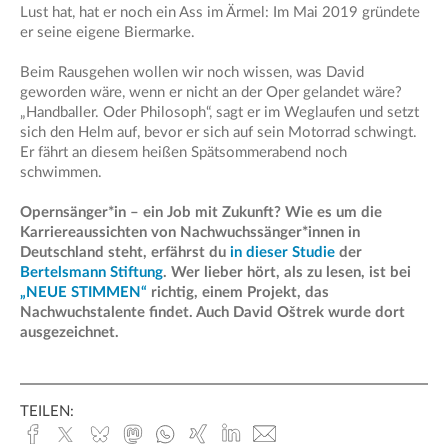
Lust hat, hat er noch ein Ass im Ärmel: Im Mai 2019 gründete
er seine eigene Biermarke.
Beim Rausgehen wollen wir noch wissen, was David
geworden wäre, wenn er nicht an der Oper gelandet wäre?
„Handballer. Oder Philosoph“, sagt er im Weglaufen und setzt
sich den Helm auf, bevor er sich auf sein Motorrad schwingt.
Er fährt an diesem heißen Spätsommerabend noch
schwimmen.
Opernsänger*in – ein Job mit Zukunft? Wie es um die
Karriereaussichten von Nachwuchssänger*innen in
Deutschland steht, erfährst du
in dieser Studie
der
Bertelsmann Stiftung
. Wer lieber hört, als zu lesen, ist bei
„NEUE STIMMEN“
richtig, einem Projekt, das
Nachwuchstalente findet. Auch David Oštrek wurde dort
ausgezeichnet.
TEILEN:
Facebook
x.com
Bluesky
Mastodon
Whatsapp
Xing
Linked
E-