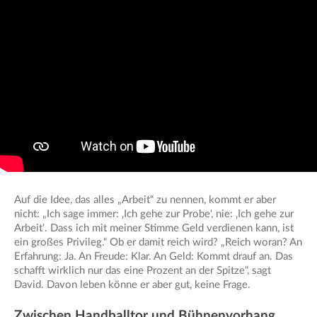
Auf die Idee, das alles „Arbeit“ zu nennen, kommt er aber
nicht: „Ich sage immer: ‚Ich gehe zur Probe‘, nie: ‚Ich gehe zur
Arbeit‘. Dass ich mit meiner Stimme Geld verdienen kann, ist
ein großes Privileg.“ Ob er damit reich wird? „Reich woran? An
Erfahrung: Ja. An Freude: Klar. An Geld: Kommt drauf an. Das
schafft wirklich nur das eine Prozent an der Spitze“, sagt
David. Davon leben könne er aber gut, keine Frage.
Zwischen Handballtor und Bühnenvorhang