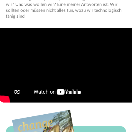
wir? Und was wollen wir? Eine meiner Antworten ist: Wir
sollten oder müssen nicht alles tun, wozu wir technologisch
fähig sind!