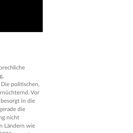
brechliche
g,
 Die politischen,
ernüchternd. Vor
besorgt in die
gerade die
ng nicht
in Ländern wie