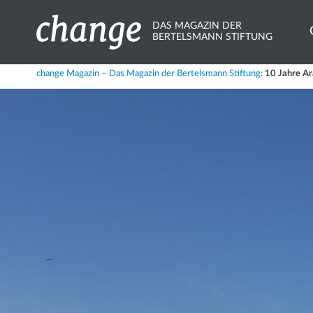
DAS MAGAZIN DER
BERTELSMANN STIFTUNG
Share
change Magazin – Das Magazin der Bertelsmann Stiftung
:
10 Jahre Ar
X.com
Bluesky
Mastodon
LinkedIn
Xing