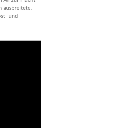
 Ali zur Flucht
 ausbreitete.
st- und