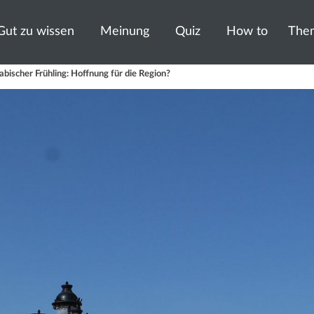
Gut zu wissen
Meinung
Quiz
How to
The
abischer Frühling: Hoffnung für die Region?