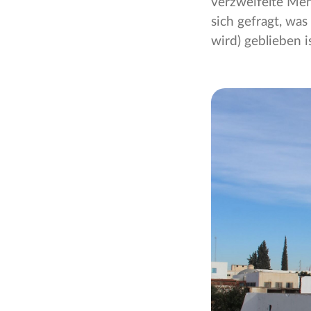
verzweifelte Men
sich gefragt, wa
wird) geblieben is