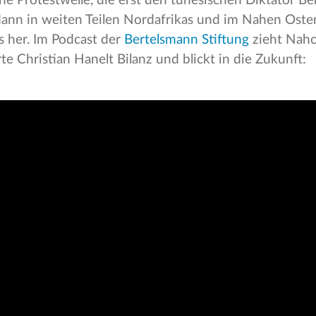
e Protestwelle, die erst den tunesischen Diktator Ben
ann in weiten Teilen Nordafrikas und im Nahen Osten
s her. Im Podcast der
Bertelsmann Stiftung
zieht Naho
e Christian Hanelt Bilanz und blickt in die Zukunft: