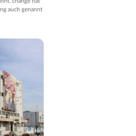
annt. change hat
ling auch genannt