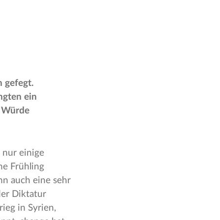
 gefegt.
ngten ein
d Würde
 nur einige
he Frühling
nn auch eine sehr
er Diktatur
ieg in Syrien,