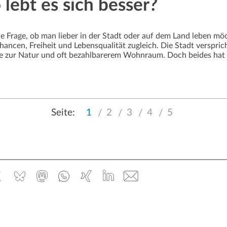
lebt es sich besser?
Die Frage, ob man lieber in der Stadt oder auf dem Land leben m
ancen, Freiheit und Lebensqualität zugleich. Die Stadt verspric
e zur Natur und oft bezahlbarerem Wohnraum. Doch beides hat 
Seite:
Seite:
Seite:
Seite:
Seite:
Seite:
1
2
3
4
5
ebook
x.com
Bluesky
Mastodon
Whatsapp
Xing
Linked
E-
In
Mail