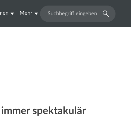
men
Mehr
Suchen
t immer spektakulär